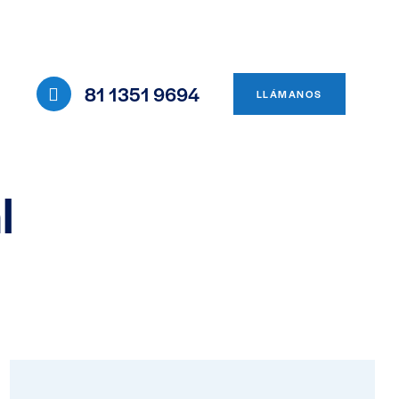
81 1351 9694
LLÁMANOS
l