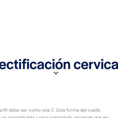
ectificación cervica
erfil debe ser como una C. Esta forma del cuello
 un amortiguado r para sostenerla, recuerda que en