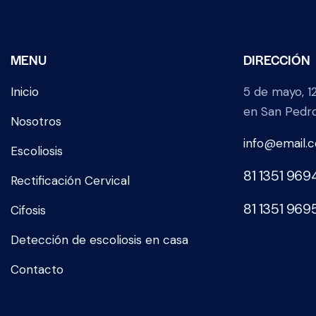
MENU
DIRECCIÓN
Inicio
5 de mayo, 1
en San Pedro
Nosotros
info@email.
Escoliosis
81 1351 969
Rectificación Cervical
81 1351 969
Cifosis
Detección de escoliosis en casa
Contacto